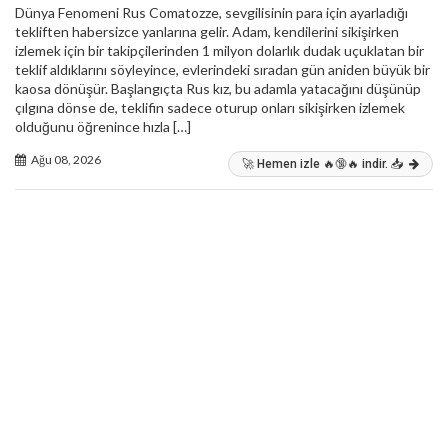
Dünya Fenomeni Rus Comatozze, sevgilisinin para için ayarladığı
tekliften habersizce yanlarına gelir. Adam, kendilerini sikişirken
izlemek için bir takipçilerinden 1 milyon dolarlık dudak uçuklatan bir
teklif aldıklarını söyleyince, evlerindeki sıradan gün aniden büyük bir
kaosa dönüşür. Başlangıçta Rus kız, bu adamla yatacağını düşünüp
çılgına dönse de, teklifin sadece oturup onları sikişirken izlemek
olduğunu öğrenince hızla […]
Ağu 08, 2026
🚀 Hemen izle 🔥🔞🔥 indir. 📥