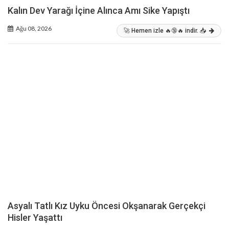
Kalın Dev Yarağı İçine Alınca Amı Sike Yapıştı
Ağu 08, 2026
🚀 Hemen izle 🔥🔞🔥 indir. 📥
Asyalı Tatlı Kız Uyku Öncesi Okşanarak Gerçekçi
Hisler Yaşattı