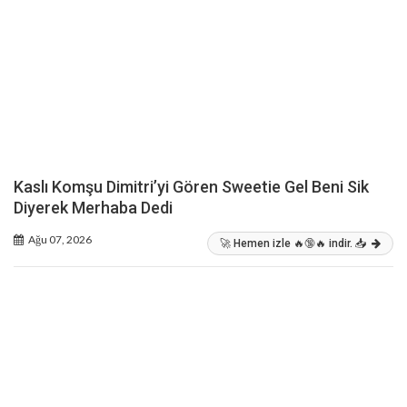
Kaslı Komşu Dimitri’yi Gören Sweetie Gel Beni Sik
Diyerek Merhaba Dedi
Ağu 07, 2026
🚀 Hemen izle 🔥🔞🔥 indir. 📥