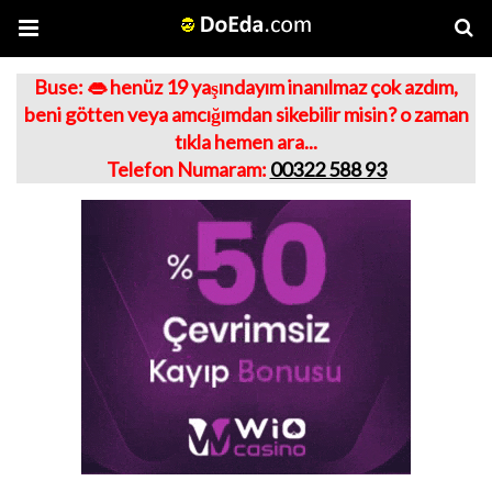
Buse: 👄 henüz 19 yaşındayım inanılmaz çok azdım,
beni götten veya amcığımdan sikebilir misin? o zaman
tıkla hemen ara...
Telefon Numaram:
00322 588 93