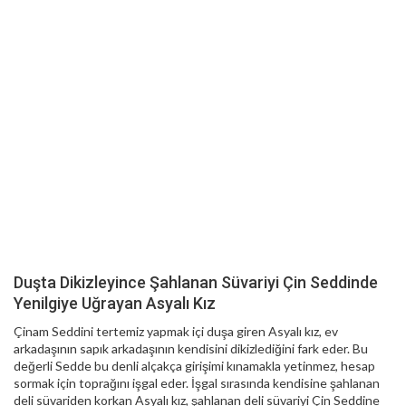
Duşta Dikizleyince Şahlanan Süvariyi Çin Seddinde
Yenilgiye Uğrayan Asyalı Kız
Çinam Seddini tertemiz yapmak içi duşa giren Asyalı kız, ev
arkadaşının sapık arkadaşının kendisini dikizlediğini fark eder. Bu
değerli Sedde bu denli alçakça girişimi kınamakla yetinmez, hesap
sormak için toprağını işgal eder. İşgal sırasında kendisine şahlanan
deli süvariden korkan Asyalı kız, şahlanan deli süvariyi Çin Seddine