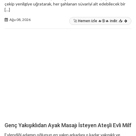
çekip yenilgiye uğratarak, her şahlanan süvariyi alt edebilecek bir
[…]
Ağu 08, 2026
🚀 Hemen izle 🔥🔞🔥 indir. 📥
Genç Yakışıklıdan Ayak Masajı İsteyen Ateşli Evli Milf
Evlendiği adamın oğlunun en yakın arkadaşı o kadar yakışıklı ve