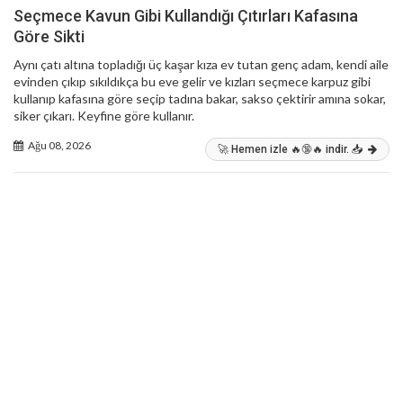
Seçmece Kavun Gibi Kullandığı Çıtırları Kafasına
Göre Sikti
Aynı çatı altına topladığı üç kaşar kıza ev tutan genç adam, kendi aile
evinden çıkıp sıkıldıkça bu eve gelir ve kızları seçmece karpuz gibi
kullanıp kafasına göre seçip tadına bakar, sakso çektirir amına sokar,
siker çıkarı. Keyfine göre kullanır.
Ağu 08, 2026
🚀 Hemen izle 🔥🔞🔥 indir. 📥