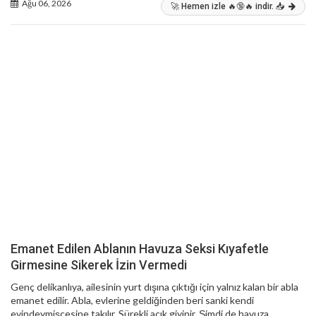
Ağu 06, 2026
🚀 Hemen izle 🔥🔞🔥 indir. 📥
Emanet Edilen Ablanın Havuza Seksi Kıyafetle
Girmesine Sikerek İzin Vermedi
Genç delikanlıya, ailesinin yurt dışına çıktığı için yalnız kalan bir abla
emanet edilir. Abla, evlerine geldiğinden beri sanki kendi
evindeymişçesine takılır. Sürekli açık giyinir. Şimdi de havuza