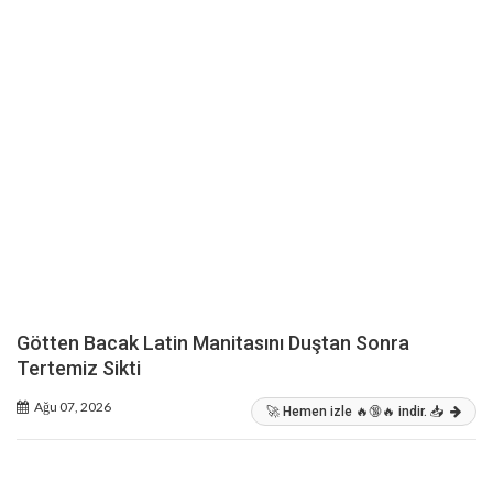
Götten Bacak Latin Manitasını Duştan Sonra
Tertemiz Sikti
Ağu 07, 2026
🚀 Hemen izle 🔥🔞🔥 indir. 📥