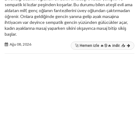
sempatik ki kızlar peşinden koşarlar. Bu durumu bilen ateşli evli ama
aldatan milf, genç oğlanın fantezilerini üvey oğlundan çaktırmadan
öğrenir. Onlara geldiğinde gencin yanına gelip ayak masajına
ihtiyacım var deyince sempatik gencin yüzünden gülücükler açar,
kadın ayaklarına masaj yaparken sikini okşayınca masaj bitip sikiş
başlar.
Ağu 08, 2026
🚀 Hemen izle 🔥🔞🔥 indir. 📥